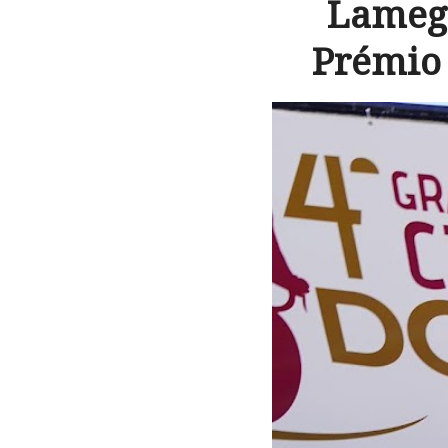
Lamego
Prémio 