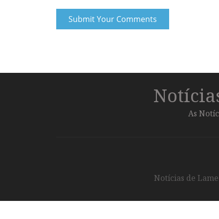
Notíci
As Notíc
Notícias de Lameg