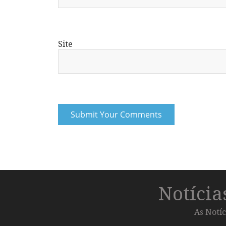
Site
Notíci
As Notíc