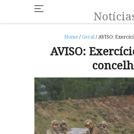
Notíci
Home
/
Geral
/ AVISO: Exercíc
AVISO: Exercíci
concel