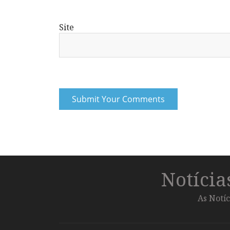
Site
Notíci
As Notíc