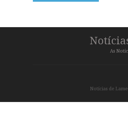
Notíci
As Notíc
Notícias de Lameg