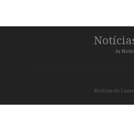
Notíci
As Notíc
Notícias de Lameg