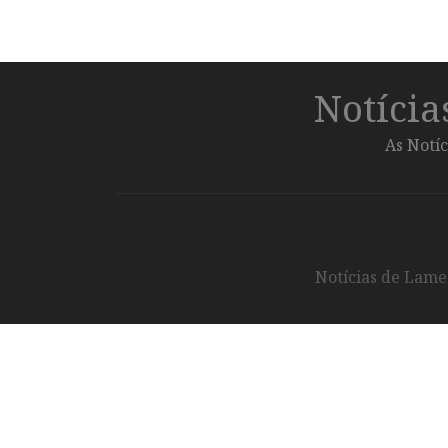
Notíci
As Notíc
Notícias de Lameg