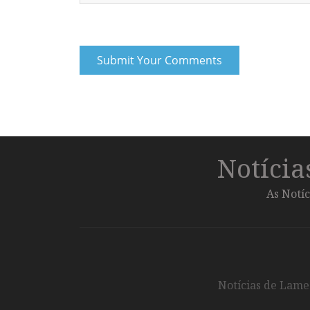
Notíci
As Notíc
Notícias de Lameg