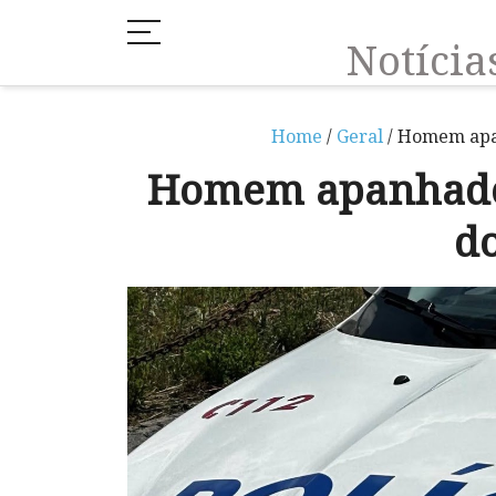
Notíci
Home
/
Geral
/ Homem apan
Homem apanhado 
do