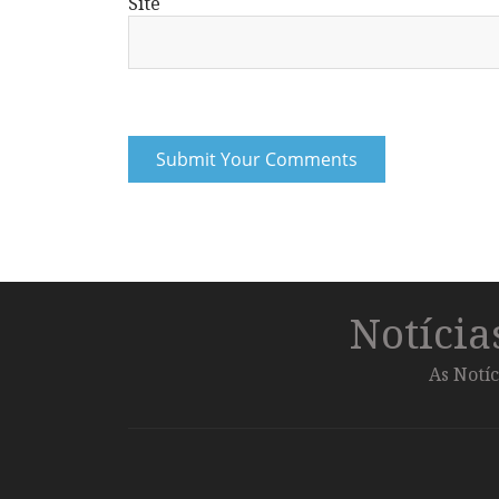
Site
Notíci
As Notíc