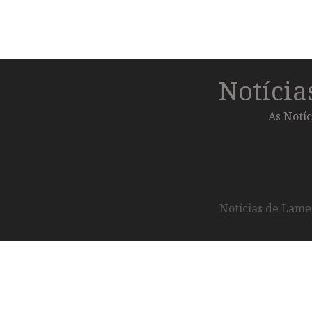
Notíci
As Notíc
Notícias de Lameg