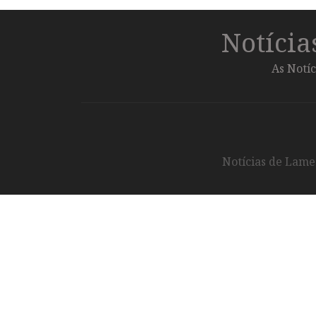
Notíci
As Notíc
Notícias de Lameg