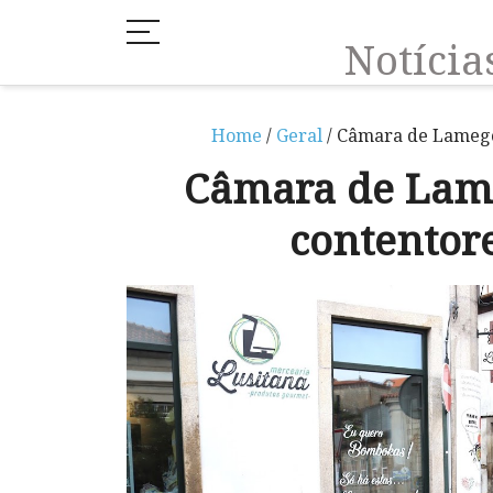
Notíci
Home
/
Geral
/ Câmara de Lamego 
Câmara de Lame
contentor