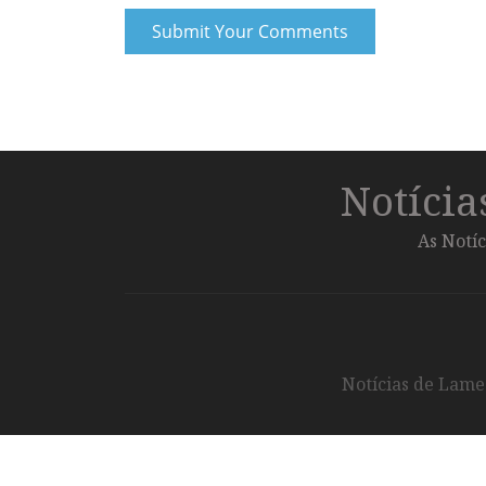
Notíci
As Notíc
Notícias de Lameg