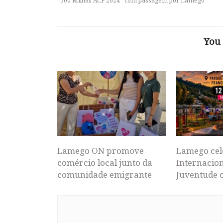
“500 Milhas ACP 2024” com passagem por Lamego
You 
Lamego ON promove
Lamego cel
comércio local junto da
Internacion
comunidade emigrante
Juventude 