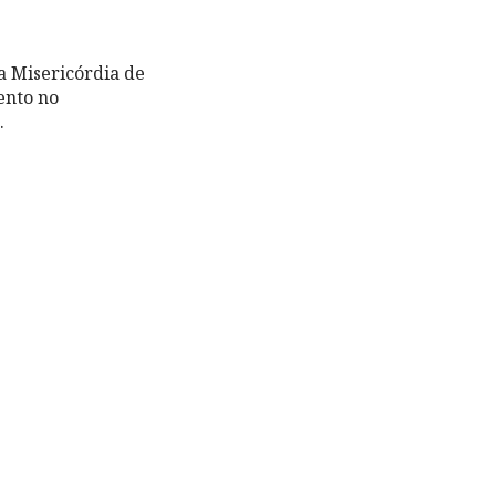
a Misericórdia de
ento no
.