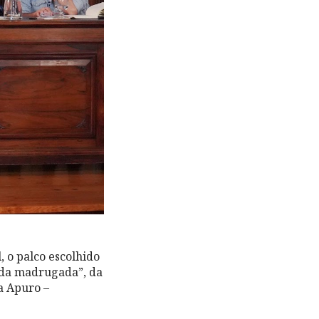
, o palco escolhido
s da madrugada”, da
a Apuro –