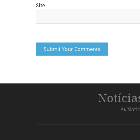
Site
Notíci
As Notíc