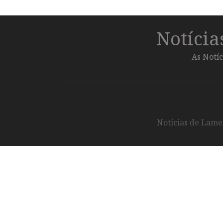
Notíci
As Notíc
Notícias de Lameg