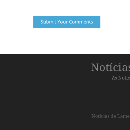
Notíci
As Notíc
Notícias de Lameg