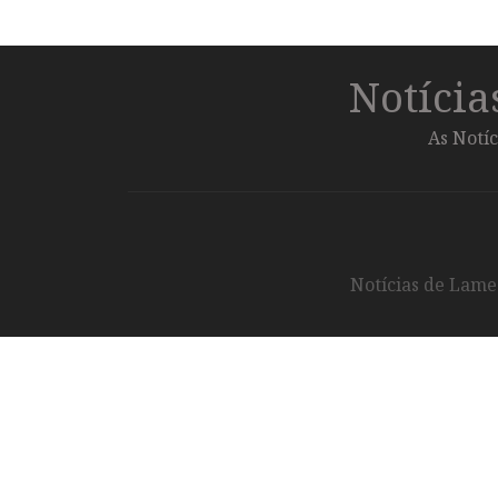
Notíci
As Notíc
Notícias de Lameg