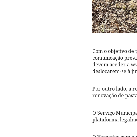
Com o objetivo de 
comunicação prévia
devem aceder a ww
deslocarem-se à ju
Por outro lado, a 
renovação de pasta
O Serviço Municipa
plataforma legalme
O Vereador com o p