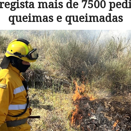
egista mais de 7500 ped
queimas e queimadas