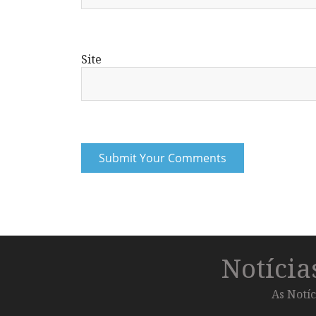
Site
Notíci
As Notíc