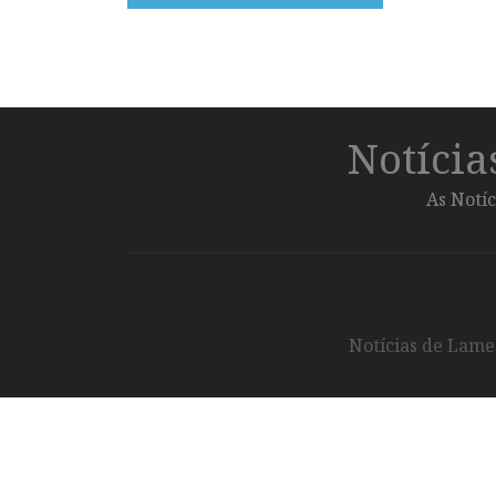
Notíci
As Notíc
Notícias de Lameg