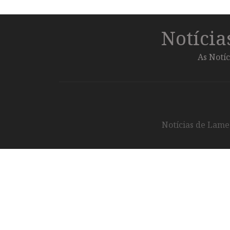
Notíci
As Notíc
Notícias de Lameg