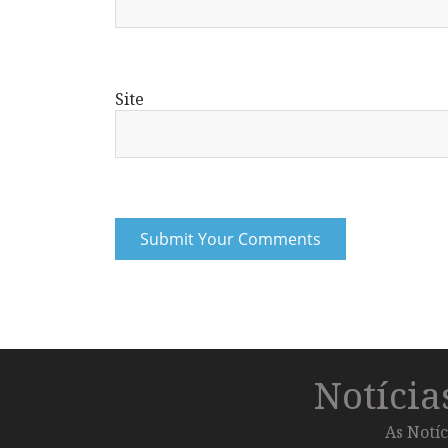
Site
Notíci
As Notíc