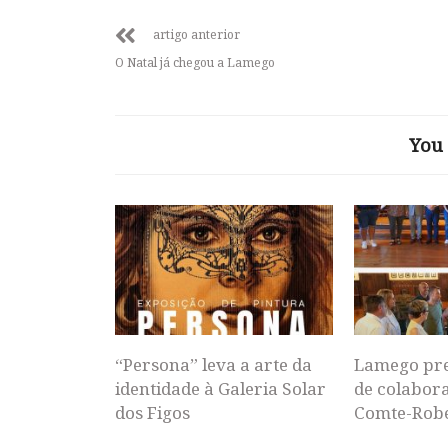
artigo anterior
O Natal já chegou a Lamego
You 
“Persona” leva a arte da
Lamego pr
identidade à Galeria Solar
de colabor
dos Figos
Comte-Rob