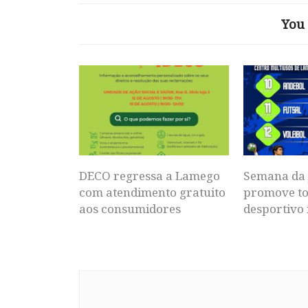
You 
DECO regressa a Lamego
Semana da 
com atendimento gratuito
promove to
aos consumidores
desportivo