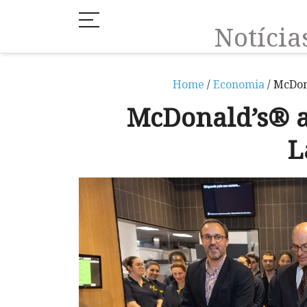
Notíci
Home
/
Economia
/ McDon
McDonald’s® a
L