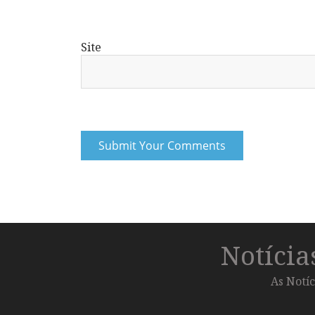
Site
Notíci
As Notíc