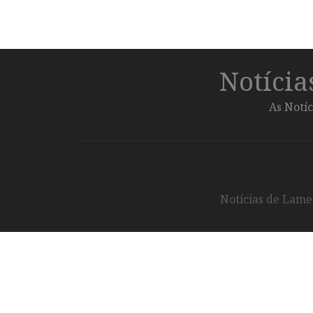
Notíci
As Notíc
Notícias de Lameg