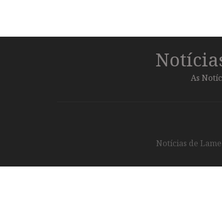
Notíci
As Notíc
Notícias de Lameg