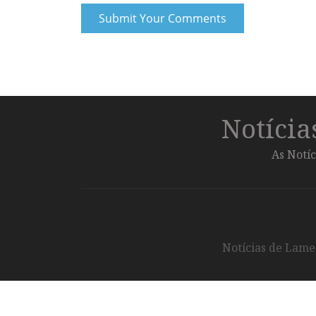
Notíci
As Notíc
Notícias de Lameg