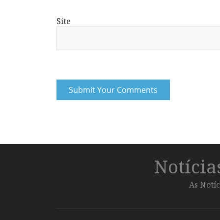
Site
Notíci
As Notíc