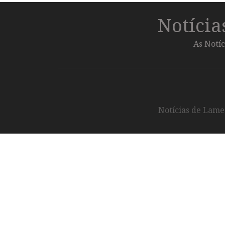
Notíci
As Notíc
Notícias de Lameg