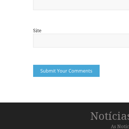
Site
Notíci
As Notíc