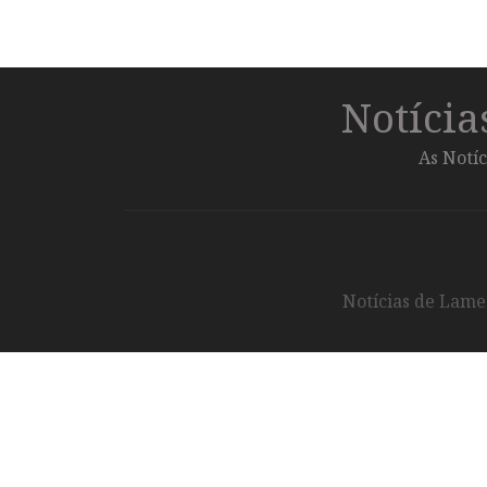
Notíci
As Notíc
Notícias de Lameg