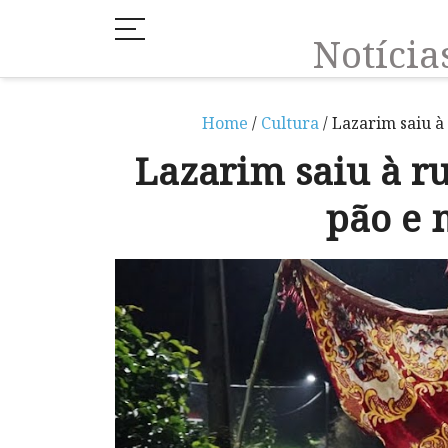
Notíci
Home
/
Cultura
/ Lazarim saiu à
Lazarim saiu à ru
pão e 