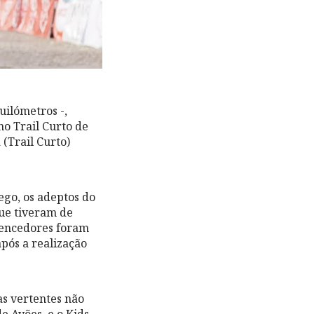
uilómetros -,
o Trail Curto de
(Trail Curto)
ego, os adeptos do
que tiveram de
 vencedores foram
pós a realização
s vertentes não
e Avões, e o Kids