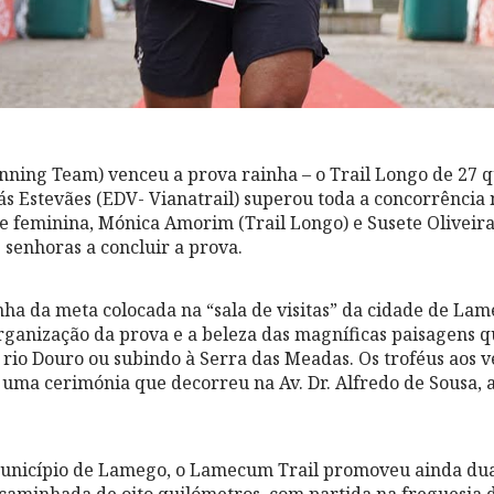
nning Team) venceu a prova rainha – o Trail Longo de 27 q
 Estevães (EDV- Vianatrail) superou toda a concorrência n
e feminina, Mónica Amorim (Trail Longo) e Susete Oliveira 
 senhoras a concluir a prova.
nha da meta colocada na “sala de visitas” da cidade de Lam
organização da prova e a beleza das magníficas paisagens 
o rio Douro ou subindo à Serra das Meadas. Os troféus aos
uma cerimónia que decorreu na Av. Dr. Alfredo de Sousa, a
unicípio de Lamego, o Lamecum Trail promoveu ainda dua
caminhada de oito quilómetros, com partida na freguesia d