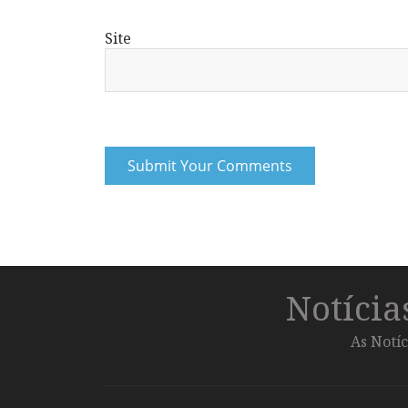
Site
Notíci
As Notíc