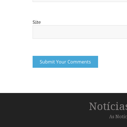
Site
Notíci
As Notíc