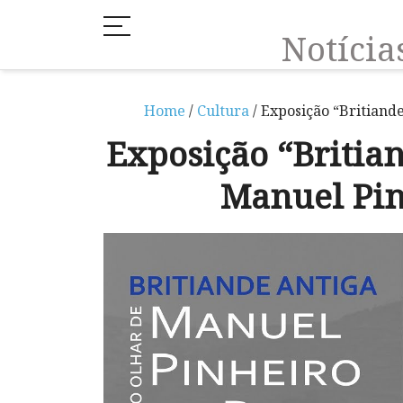
Notíci
Home
/
Cultura
/ Exposição “Britiand
Exposição “Britian
Manuel Pin