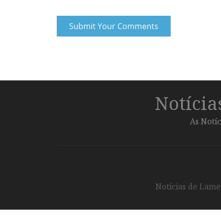
Notíci
As Notíc
Notícias de Lameg