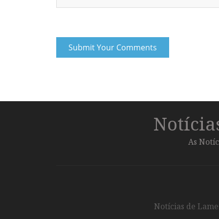
Notíci
As Notíc
Notícias de Lameg