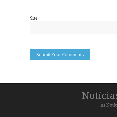
Site
Notíci
As Notíc