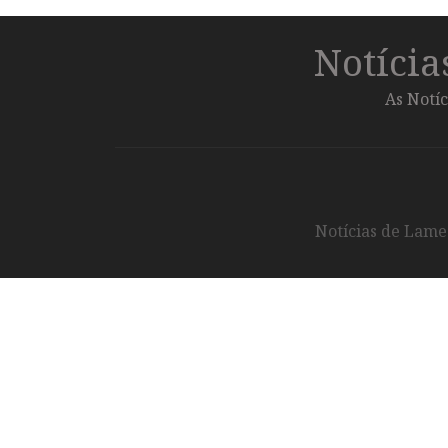
Notíci
As Notíc
Notícias de Lameg