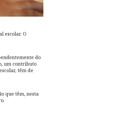
l escolar. O
dependentemente do
o, um contributo
escolar, têm de
ão que têm, nesta
ro.