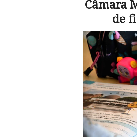
Câmara M
de f