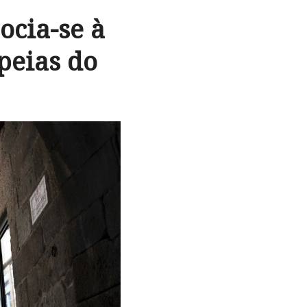
cia-se à
peias do