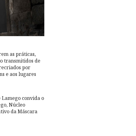
rem as práticas,
do transmitidos de
recriados por
ns e aos lugares
de Lamego convida o
ego, Núcleo
ativo da Máscara