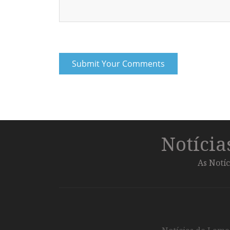
Notíci
As Notíc