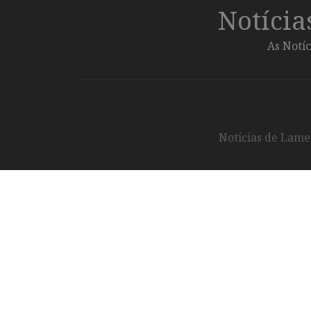
Notíci
As Notíc
Notícias de Lameg