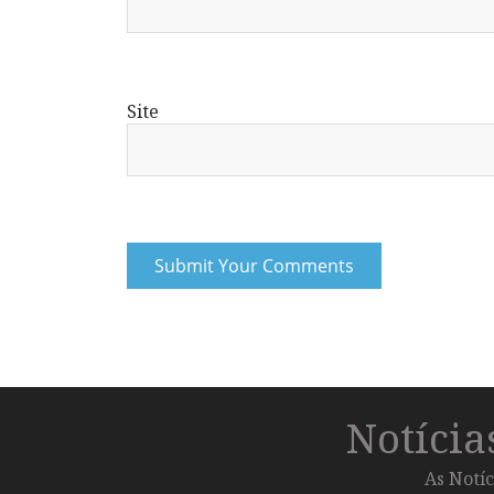
Site
Notíci
As Notíc