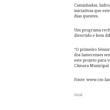
Caminhadas, hidrog
iniciativas que es
dias quentes.
Um programa reche
divertido e bem di
“O primeiro Sénio
dos lamecenses sen
este projeto para 
Câmara Municipal 
Fonte: www.cm-la
Geral