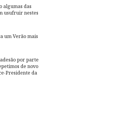
ão algumas das
m usufruir nestes
ra um Verão mais
adesão por parte
repetimos de novo
ce-Presidente da