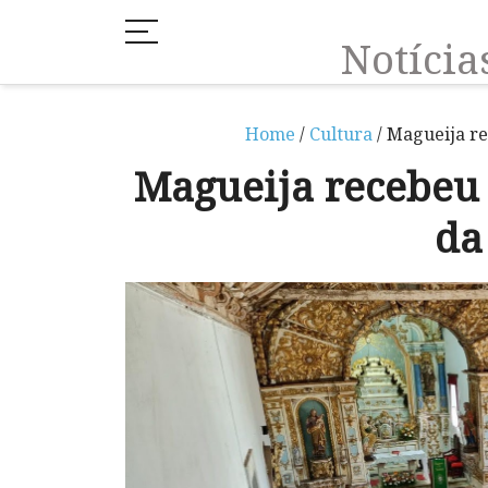
Notíci
Home
/
Cultura
/ Magueija re
Magueija recebeu 
da