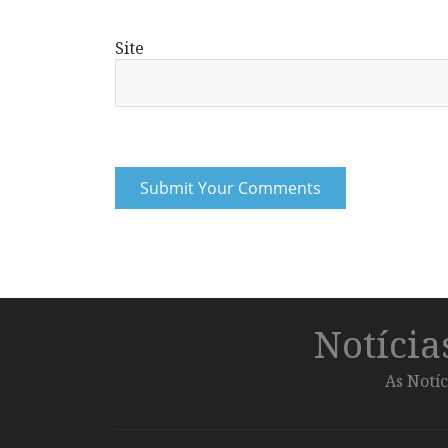
Site
Notíci
As Notíc