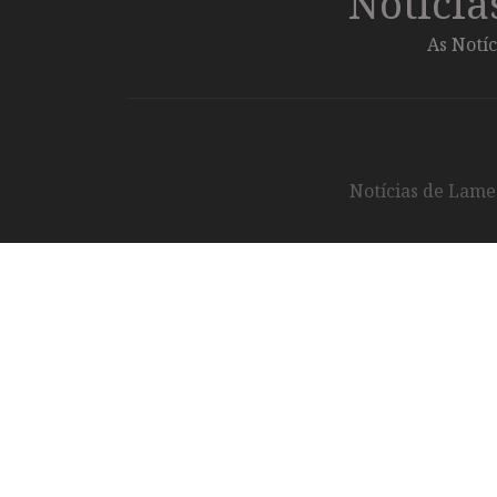
Notíci
As Notíc
Notícias de Lameg