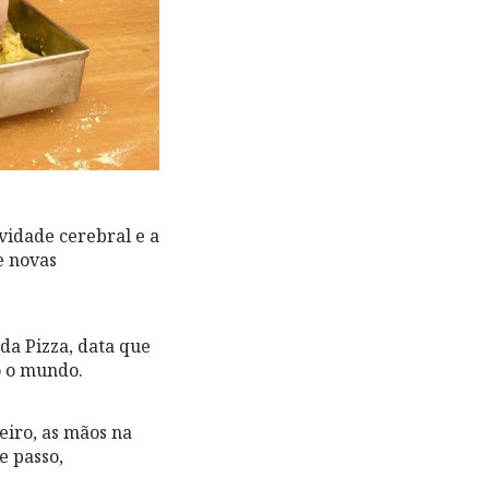
vidade cerebral e a
e novas
da Pizza, data que
o o mundo.
eiro, as mãos na
e passo,