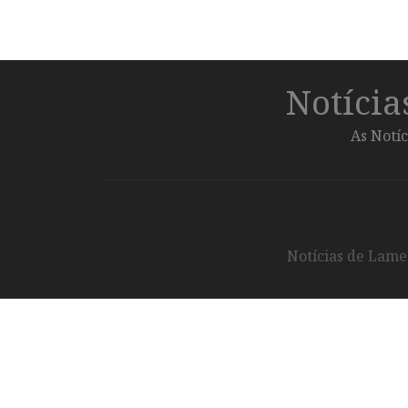
Notíci
As Notíc
Notícias de Lameg